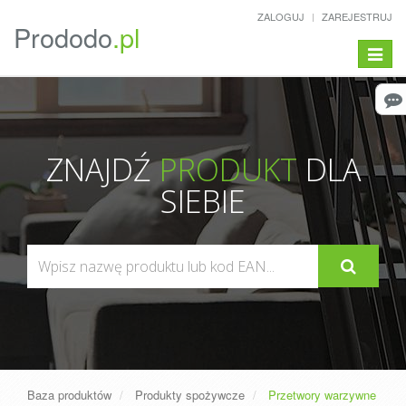
ZALOGUJ
ZAREJESTRUJ
Prododo
.pl
Pokaż/
menu
ZNAJDŹ
PRODUKT
DLA
SIEBIE
Baza produktów
Produkty spożywcze
Przetwory warzywne