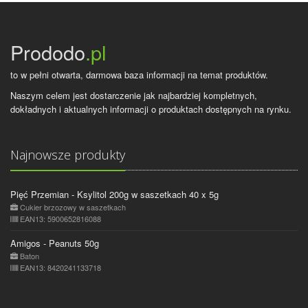
Prododo
.pl
to w pełni otwarta, darmowa baza informacji na temat produktów.
Naszym celem jest dostarczenie jak najbardziej kompletnych,
dokładnych i aktualnych informacji o produktach dostępnych na rynku.
Najnowsze produkty
Pięć Przemian - Ksylitol 200g w saszetkach 40 x 5g
Cukier brzozowy w saszetkach
EAN13: 5900652816088
Amigos - Peanuts 50g
Baton
EAN13: 8420241133718