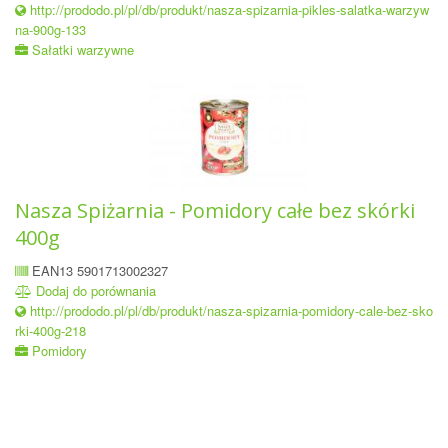
http://prododo.pl/pl/db/produkt/nasza-spizarnia-pikles-salatka-warzyw
na-900g-133
Sałatki warzywne
Nasza Spiżarnia - Pomidory całe bez skórki
400g
EAN13 5901713002327
Dodaj do porównania
http://prododo.pl/pl/db/produkt/nasza-spizarnia-pomidory-cale-bez-sko
rki-400g-218
Pomidory