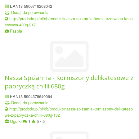
EAN13 5906716208042
Dodaj do porównania
http://prododo.pl/pl/db/produkt/nasza-spizarnia-fasola-czerwona-kons
erwowa-400g-217
Fasola
Nasza Spiżarnia - Korniszony delikatesowe z
papryczką chilli 680g
EAN13 5904378640064
Dodaj do porównania
http://prododo.pl/pl/db/produkt/nasza-spizarnia-korniszony-delikateso
we-z-papryczka-chilli-680g-132
Ogórki
1
5 / 5