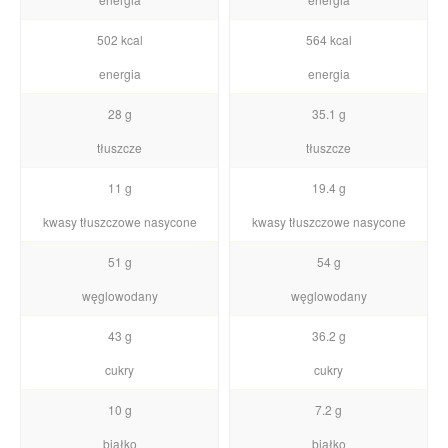
502 kcal
564 kcal
energia
energia
28 g
35.1 g
tłuszcze
tłuszcze
11 g
19.4 g
kwasy tłuszczowe nasycone
kwasy tłuszczowe nasycone
51 g
54 g
węglowodany
węglowodany
43 g
36.2 g
cukry
cukry
10 g
7.2 g
białko
białko