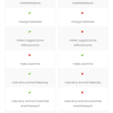
maltodekstryna
maltodekstryna
miazga kakaowa
miazga kakaowa
mleko zagęszczone
mleko zagęszczone
odtłuszczone
odtłuszczone
mąka pszenna
mąka pszenna
naturalny aromat kakaowy
naturalny aromat kakaowy
naturalny aromat orzechów
naturalny aromat orzechów
arachidowych
arachidowych