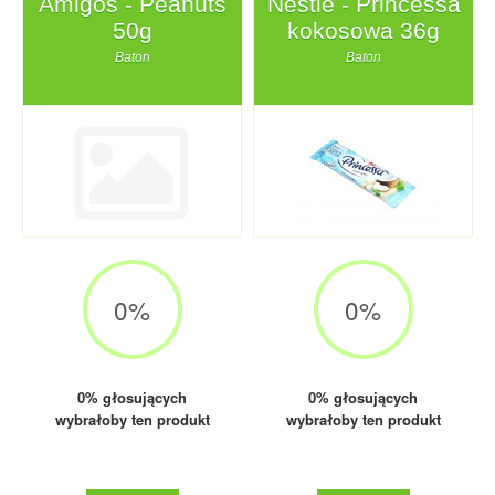
Amigos - Peanuts
Nestlé - Princessa
50g
kokosowa 36g
Baton
Baton
0
%
0
%
0% głosujących
0% głosujących
wybrałoby ten produkt
wybrałoby ten produkt