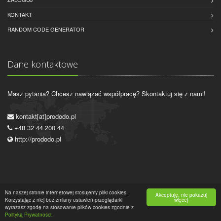
KONTAKT
RANDOM CODE GENERATOR
Dane kontaktowe
Masz pytania? Chcesz nawiązać współpracę? Skontaktuj się z nami!
kontakt[at]prododo.pl
+48 32 44 200 44
http://prododo.pl
Na naszej stronie internetowej stosujemy pliki cookies.
Akceptuję, nie pokazuj
Korzystając z niej bez zmiany ustawień przeglądarki
2015-2016 © Wszystkie prawa zastrzeżone.
Polityka prywatności
więcej
|
wyrażasz zgodę na stosowanie plików cookies zgodnie z
Regulamin
Polityką Prywatności.