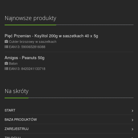
Najnowsze produkty
Pięć Przemian - Ksylitol 200g w saszetkach 40 x 5g
Cukier brzozowy w saszetkach
EAN13: 5900652816088
Amigos - Peanuts 50g
Baton
EAN13: 8420241133718
Na skróty
START
BAZA PRODUKTÓW
ZAREJESTRUJ
ZALOGUJ