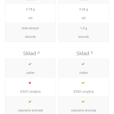
0.78 g
0.45 g
sól
sól
brak danych
1.3 g
błonnik
błonnik
Skład
Skład
2)
2)
cukier
cukier
E322 Lecytyny
E322 Lecytyny
naturalne aromaty
naturalne aromaty