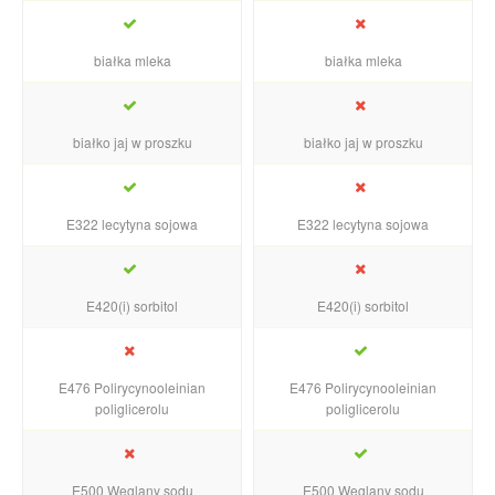
białka mleka
białka mleka
białko jaj w proszku
białko jaj w proszku
E322 lecytyna sojowa
E322 lecytyna sojowa
E420(i) sorbitol
E420(i) sorbitol
E476 Polirycynooleinian
E476 Polirycynooleinian
poliglicerolu
poliglicerolu
E500 Węglany sodu
E500 Węglany sodu