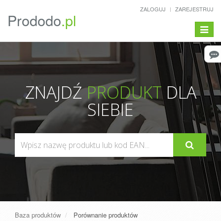
ZALOGUJ
ZAREJESTRUJ
Prododo
.pl
Pokaż/
menu
ZNAJDŹ
PRODUKT
DLA
SIEBIE
Baza produktów
Porównanie produktów