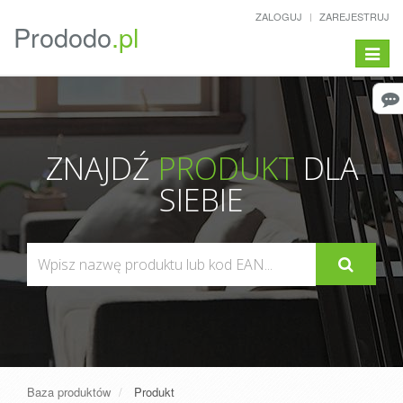
ZALOGUJ
ZAREJESTRUJ
Prododo
.pl
Pokaż/
menu
ZNAJDŹ
PRODUKT
DLA
SIEBIE
Baza produktów
Produkt