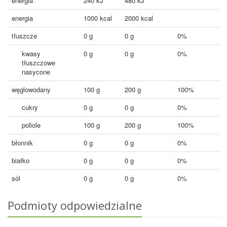
energia
240 kJ
480 kJ
energia
1000 kcal
2000 kcal
tłuszcze
0 g
0 g
0%
kwasy
0 g
0 g
0%
tłuszczowe
nasycone
węglowodany
100 g
200 g
100%
cukry
0 g
0 g
0%
poliole
100 g
200 g
100%
błonnik
0 g
0 g
0%
białko
0 g
0 g
0%
sól
0 g
0 g
0%
Podmioty odpowiedzialne