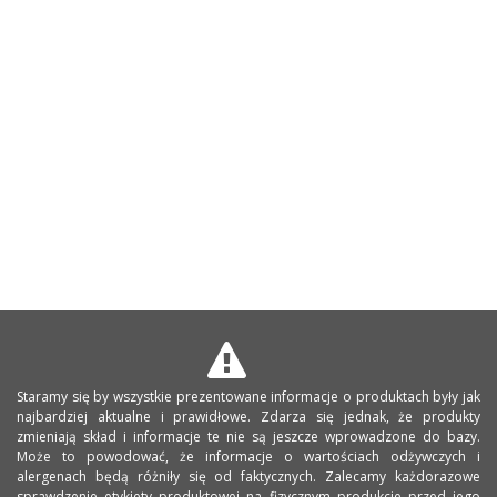
Staramy się by wszystkie prezentowane informacje o produktach były jak
najbardziej aktualne i prawidłowe. Zdarza się jednak, że produkty
zmieniają skład i informacje te nie są jeszcze wprowadzone do bazy.
Może to powodować, że informacje o wartościach odżywczych i
alergenach będą różniły się od faktycznych. Zalecamy każdorazowe
sprawdzenie etykiety produktowej na fizycznym produkcie przed jego