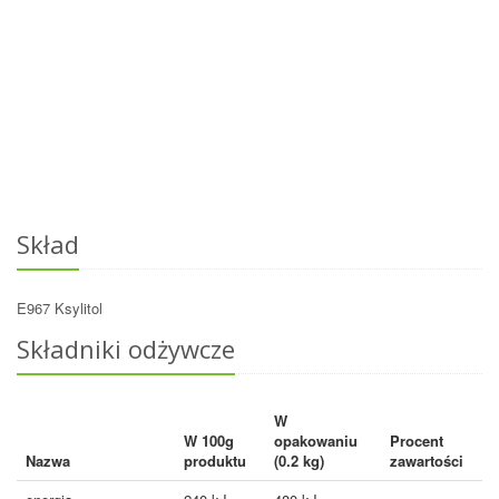
Skład
E967 Ksylitol
Składniki odżywcze
W
W 100g
opakowaniu
Procent
Nazwa
produktu
(0.2 kg)
zawartości