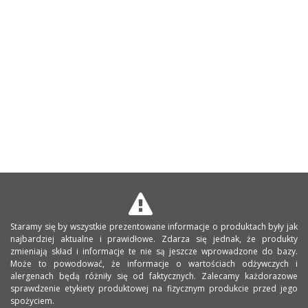
Staramy się by wszystkie prezentowane informacje o produktach były jak
najbardziej aktualne i prawidłowe. Zdarza się jednak, że produkty
zmieniają skład i informacje te nie są jeszcze wprowadzone do bazy.
Może to powodować, że informacje o wartościach odżywczych i
alergenach będą różniły się od faktycznych. Zalecamy każdorazowe
sprawdzenie etykiety produktowej na fizycznym produkcie przed jego
spożyciem.