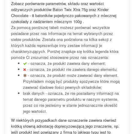
Zobacz porównanie parametrów, składu oraz wartości
odżywczych produktów Baton Twix Xtra 75g oraz Kinder
Chocolate - 8 batoników pojedynczo pakowanych z mlecznej
czekolady z nadzieniem mlecznym 100g .
Za pomocą poniższej tabeli możesz porównać wszystkie
posiadane przez nas informacje na temat wybranych przez
siebie produktów. Została ona podzielona na kilka sekcji z
których każda reprezentuje inny zestaw informacji je
charakteryzujących. Poniżej znajduje się krótka legenda która
pomoże Ci zrozumieć stosowane przez nas oznaczenia:
- oznacza, że produkt zawiera dany element;
- oznacza, że produkt nie zawiera danego elementu;
- oznacza, że produkt może zawierać dany element.
Przykładem mogą być produkty spożywcze które mogą
zawierać śladowe ilości pewnych składników;
brak danych - oznacza, że nie posiadamy informacji na
temat danego parametru produktu w naszym systemie,
przez co nie jesteśmy w stanie jednoznacznie określić
jego wartości.
W niektórych przypadkach dane oznaczenie zawiera również
krótką słowną adnotację doprecyzowującą jego znaczenie, np.
jeśli produkt jest powiązany z firmą to jakiego typu jest to