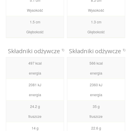
5.1 cm
8.3 cm
Wysokość
Wysokość
1.5 cm
1.3 cm
Głębokość
Głębokość
Składniki odżywcze
Składniki odżywcze
1)
1)
497 kcal
566 kcal
energia
energia
2081 kJ
2360 kJ
energia
energia
24.2 g
35 g
tłuszcze
tłuszcze
14 g
22.6 g