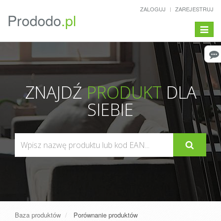
ZALOGUJ
ZAREJESTRUJ
Prododo
.pl
Pokaż/
menu
ZNAJDŹ
PRODUKT
DLA
SIEBIE
Baza produktów
Porównanie produktów