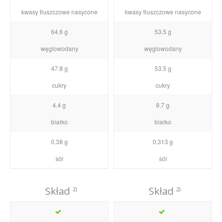
kwasy tłuszczowe nasycone
kwasy tłuszczowe nasycone
64.6 g
53.5 g
węglowodany
węglowodany
47.8 g
53.5 g
cukry
cukry
4.4 g
8.7 g
białko
białko
0.38 g
0.313 g
sól
sól
Skład
Skład
2)
2)