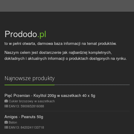
Prododo
.pl
to w pełni otwarta, darmowa baza informacji na temat produktów.
Naszym celem jest dostarczenie jak najbardziej kompletnych,
dokładnych i aktualnych informacji o produktach dostępnych na rynku.
Najnowsze produkty
Pięć Przemian - Ksylitol 200g w saszetkach 40 x 5g
Cukier brzozowy w saszetkach
EAN13: 5900652816088
Amigos - Peanuts 50g
Baton
EAN13: 8420241133718