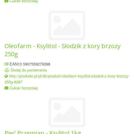
Cukier brzozowy
Oleofarm - Ksylitol - Słodzik z kory brzozy
250g
EAN13 5907559279398
Dodaj do porównania
http://prododo.pl/pl/db/produkt/oleofarm-ksylitol-slodzik-z-kory-brzozy-
250g-8287
Cukier brzozowy
Pięć Przemian - Ksylitol 1kg