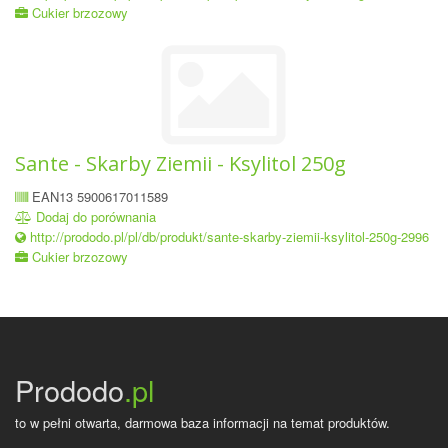
Cukier brzozowy
Sante - Skarby Ziemii - Ksylitol 250g
EAN13 5900617011589
Dodaj do porównania
http://prododo.pl/pl/db/produkt/sante-skarby-ziemii-ksylitol-250g-2996
Cukier brzozowy
Prododo
.pl
to w pełni otwarta, darmowa baza informacji na temat produktów.