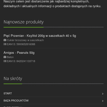
Naszym celem jest dostarczenie jak najbardziej kompletnych,
dokładnych i aktualnych informacji o produktach dostępnych na rynku.
Najnowsze produkty
Pięć Przemian - Ksylitol 200g w saszetkach 40 x 5g
Cukier brzozowy w saszetkach
EAN13: 5900652816088
Amigos - Peanuts 50g
Baton
EAN13: 8420241133718
Na skróty
START
BAZA PRODUKTÓW