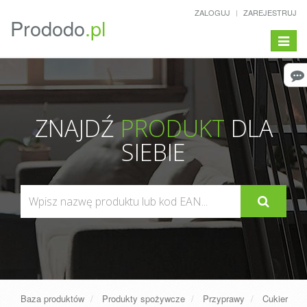
ZALOGUJ
ZAREJESTRUJ
Prododo
.pl
Pokaż/
menu
ZNAJDŹ
PRODUKT
DLA
SIEBIE
Baza produktów
Produkty spożywcze
Przyprawy
Cukier