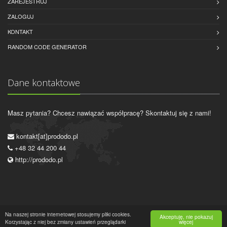
ZAREJESTRUJ
ZALOGUJ
KONTAKT
RANDOM CODE GENERATOR
Dane kontaktowe
Masz pytania? Chcesz nawiązać współpracę? Skontaktuj się z nami!
kontakt[at]prododo.pl
+48 32 44 200 44
http://prododo.pl
Na naszej stronie internetowej stosujemy pliki cookies.
Akceptuję, nie pokazuj
Korzystając z niej bez zmiany ustawień przeglądarki
2015-2016 © Wszystkie prawa zastrzeżone.
Polityka prywatności
więcej
|