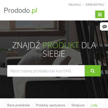
ZALOGUJ
ZAREJESTRUJ
Prododo
.pl
Pokaż/
menu
ZNAJDŹ
PRODUKT
DLA
SIEBIE
Baza produktów
Produkty spożywcze
Słodycze
Lody