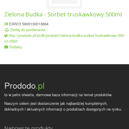
Zielona Budka - Sorbet truskawkowy 500ml
EAN13 5900130013664
Dodaj do porównania
http://prododo.pl/pl/db/produkt/zielona-budka-sorbet-truskawkowy-500
ml-2563
Sorbety
Prododo
.pl
to w pełni otwarta, darmowa baza informacji na temat produktów.
Naszym celem jest dostarczenie jak najbardziej kompletnych,
dokładnych i aktualnych informacji o produktach dostępnych na rynku.
Najnowsze produkty