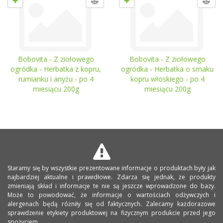
Bobovita - Z ziołowego
Bobovita - Z ziołowego
ogródka - Herbatka z kopru,
ogródka - Herbatka o smaku
rumianku i anyżu - po 4
kopru włoskiego - po 4
miesiącu 200g
miesiącu 200g
Staramy się by wszystkie prezentowane informacje o produktach były jak
najbardziej aktualne i prawidłowe. Zdarza się jednak, że produkty
zmieniają skład i informacje te nie są jeszcze wprowadzone do bazy.
Może to powodować, że informacje o wartościach odżywczych i
alergenach będą różniły się od faktycznych. Zalecamy każdorazowe
sprawdzenie etykiety produktowej na fizycznym produkcie przed jego
spożyciem.