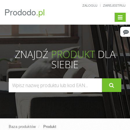
ZALOGUJ
ZAREJESTRUJ
Prododo
.pl
Pokaż/
menu
ZNAJDŹ
PRODUKT
DLA
SIEBIE
Baza produktów
Produkt