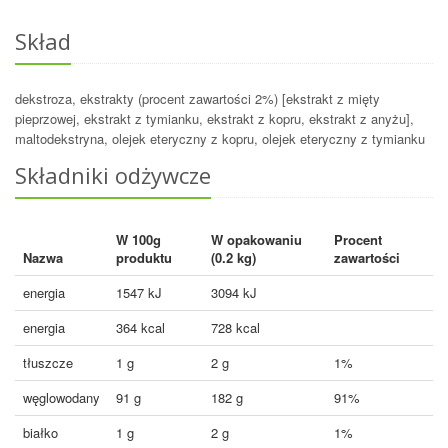
Skład
dekstroza, ekstrakty (procent zawartości 2%) [ekstrakt z mięty
pieprzowej, ekstrakt z tymianku, ekstrakt z kopru, ekstrakt z anyżu],
maltodekstryna, olejek eteryczny z kopru, olejek eteryczny z tymianku
Składniki odżywcze
W 100g
W opakowaniu
Procent
Nazwa
produktu
(0.2 kg)
zawartości
energia
1547 kJ
3094 kJ
energia
364 kcal
728 kcal
tłuszcze
1 g
2 g
1%
węglowodany
91 g
182 g
91%
białko
1 g
2 g
1%