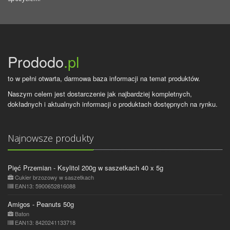
Prododo
.pl
to w pełni otwarta, darmowa baza informacji na temat produktów.
Naszym celem jest dostarczenie jak najbardziej kompletnych,
dokładnych i aktualnych informacji o produktach dostępnych na rynku.
Najnowsze produkty
Pięć Przemian - Ksylitol 200g w saszetkach 40 x 5g
Cukier brzozowy w saszetkach
EAN13: 5900652816088
Amigos - Peanuts 50g
Baton
EAN13: 8420241133718